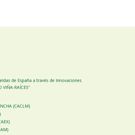
iáridas de España a través de Innovaciones
GO VIÑA-RAÍCES”
ANCHA (CACLM)
)
AEX)
CAM)