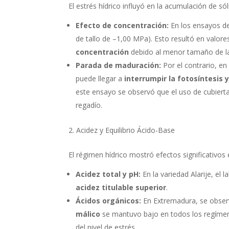
El estrés hídrico influyó en la acumulación de só
Efecto de concentración:
En los ensayos de
de tallo de –1,00 MPa). Esto resultó en valore
concentración
debido al menor tamaño de l
Parada de maduración:
Por el contrario, en
puede llegar a
interrumpir la fotosíntesis 
este ensayo se observó que el uso de cubier
regadío.
Acidez y Equilibrio Ácido-Base
El régimen hídrico mostró efectos significativos e
Acidez total y pH:
En la variedad Alarije, el
acidez titulable superior
.
Ácidos orgánicos:
En Extremadura, se obser
málico
se mantuvo bajo en todos los regímene
del nivel de estrés.