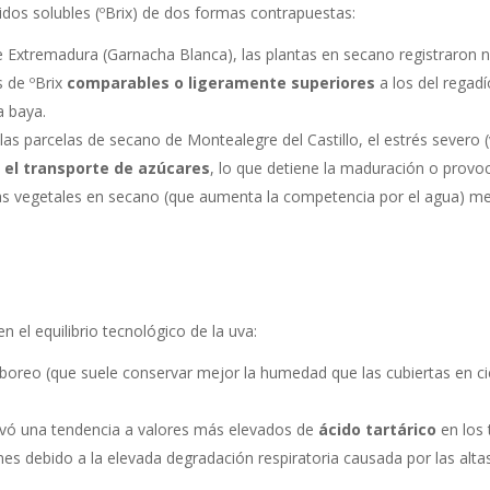
lidos solubles (ºBrix) de dos formas contrapuestas:
 Extremadura (Garnacha Blanca), las plantas en secano registraron ni
s de ºBrix
comparables o ligeramente superiores
a los del regadí
a baya.
 las parcelas de secano de Montealegre del Castillo, el estrés severo (
y el transporte de azúcares
, lo que detiene la maduración o provo
tas vegetales en secano (que aumenta la competencia por el agua) m
n el equilibrio tecnológico de la uva:
 laboreo (que suele conservar mejor la humedad que las cubiertas en 
vó una tendencia a valores más elevados de
ácido tartárico
en los 
s debido a la elevada degradación respiratoria causada por las alt