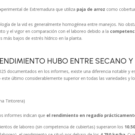
experimental de Extremadura que utiliza
paja de arroz
como cobertura
ología de la vid es generalmente homogénea entre manejos. No obstan
nto y el vigor en comparación con el laboreo debido a la
competenci
 más bajos de estrés hídrico en la planta.
 RENDIMIENTO HUBO ENTRE SECANO Y
5 documentados en los informes, existe una diferencia notable y est
ndo este último considerablemente superior en todas las variedades y
ha Tintorera)
Los informes indican que
el rendimiento en regadío prácticamente
entos de laboreo (sin competencia de cubiertas) superaron los
10.5
laboreo), el rendimiento se situó por debajo de los
4.750 kg/ha
. Cu