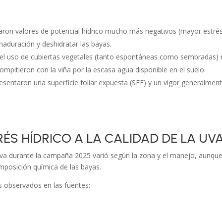
aron valores de potencial hídrico mucho más negativos (mayor estrés
maduración y deshidratar las bayas.
el uso de cubiertas vegetales (tanto espontáneas como sembradas) 
compitieron con la viña por la escasa agua disponible en el suelo.
esentaron una superficie foliar expuesta (SFE) y un vigor generalme
RÉS HÍDRICO A LA CALIDAD DE LA UV
a uva durante la campaña 2025 varió según la zona y el manejo, aunqu
omposición química de las bayas.
os observados en las fuentes: