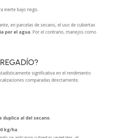
 inerte bajo riego.
te, en parcelas de secano, el uso de cubiertas
a por el agua
. Por el contrario, manejos como
 REGADÍO?
adísticamente significativa en el rendimiento
 localizaciones comparadas directamente.
 duplica al del secano
.
00 kg/ha
.
ando se aplicaron cubiertas vegetales, el