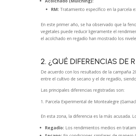
Acolchado (Mulching):
RM:
Tratamiento específico en la parcela 
En este primer año, se ha observado que la fen
vegetales puede reducir ligeramente el rendimie
el acolchado en regadío han mostrado los niveles
2. ¿QUÉ DIFERENCIAS DE
De acuerdo con los resultados de la campaña 202
entre el cultivo de secano y el de regadío, sie
Las principales diferencias registradas son:
Parcela Experimental de Montealegre (Garnac
En esta zona, la diferencia es la más acusada. 
Regadío:
Los rendimientos medios en tratami
Secano:
En condiciones similares de manejo (