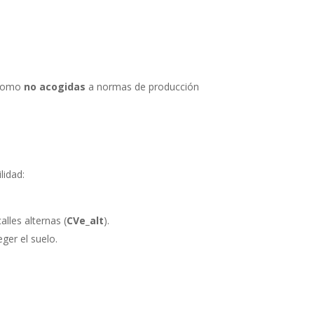
 como
no acogidas
a normas de producción
lidad:
alles alternas (
CVe_alt
).
eger el suelo.