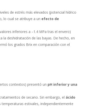
veles de estrés más elevados (potencial hídrico
o, lo cual se atribuye a un
efecto de
valores inferiores a –1.4 MPa tras el envero)
ca la deshidratación de las bayas. De hecho, en
ermó los grados Brix en comparación con el
ciertos contextos) presentó un
pH inferior y una
tratamientos de secano. Sin embargo, el
ácido
as temperaturas estivales, independientemente